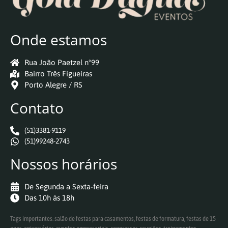
Onde estamos
Rua João Paetzel nº99
Bairro Três Figueiras
Porto Alegre / RS
Contato
(51)3381-9119
(51)99248-2743
Nossos horários
De Segunda a Sexta-feira
Das 10h às 18h
Tags importantes: salão de festas para casamentos, festas de formatura, festas de 15